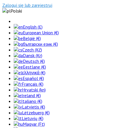
Zaloguj się lub zarejestruj
Polski
English (£)
European Union (€)
België (€)
български език (€)
Czech (Kč)
Dansk (Kr)
Deutsch (€)
Eestlane (€)
ελληνικά (€)
Español (€)
Français (€)
Hrvatski (kn)
Ireland (€)
Italiano (€)
Latvietis (€)
Lëtzebuerg (€)
Lietuvių (€)
Magyar (Ft)