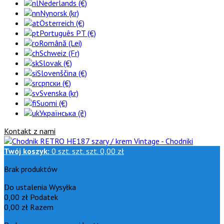
Nederlands (€)
Nynorsk (kr)
Österreich (€)
Português PT (€)
Română (Lei)
Schweiz (Fr)
Slovak (€)
Slovenščina (€)
српски (€)
Svenska (kr)
Suomi (€)
Українська (₴)
Kontakt z nami
Twój koszyk:
0
szt.
szt.
szt.
0,00 zł
Brak produktów
Do ustalenia
Wysyłka
0,00 zł
Podatek
0,00 zł
Razem